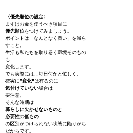
〈優先順位
の
設定
〉　
まずはお金を使うべき項目に
優先順位
をつけてみましょう。
ポイントは「なんとなく買い」を減ら
すこと。
生活も私たちを取り巻く環境そのもの
も
変化します。
でも実際には…毎日何かと忙しく、
確実に
❝変化❞
は有るのに
気付けていない
場合は
要注意。
そんな時期は
暮らしに欠かせないもの
と
必要性
の
低もの
の区別がつけられない状態に陥りがち
だからです。