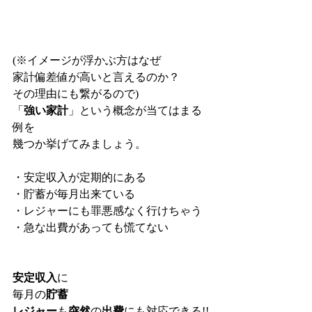
(※イメージが浮かぶ方はなぜ
家計偏差値が高いと言えるのか？
その理由にも繋がるので)
「
強い家計
」という概念が当てはまる
例を
幾つか挙げてみましょう。
・安定収入が定期的にある
・貯蓄が毎月出来ている
・レジャーにも罪悪感なく行けちゃう
・急な出費があっても慌てない
安定収入
に
毎月の
貯蓄
レジャー
も
突然
の
出費
にも対応できる!!