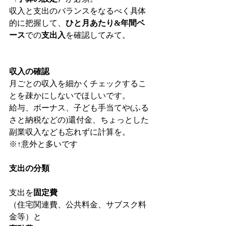
収入と支出のバランスをなるべく具体
的に把握して、
ひと月あたり&年間ベ
ース
での
支出入
を確認してみて。
収入の確認　
月ごとの収入を細かくチェックするこ
とを疎かにしないでほしいです。
給与、ボーナス、子ども手当てや(ふる
さと納税などの)還付金、ちょっとした
副業収入なども忘れずに計算を。
※↑意外と多いです
支出の分類
支出を
固定費
（住宅関連費、公共料金、サブスク料
金等）と