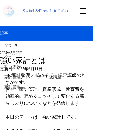
Switch&Flow Life Labo
記事
全て
2025年5月22日
全て
強い家計とは
強い家計
更新日：
2025年6月11日
FP/家計整理アドバイザー認定講師のた
家計整理アドバイザー２級講座
なかです。
家計管理
お金、家計管理、資産形成、教育費を
効率的に貯めるコツそして変化する暮
らしぶりについてなどを発信します。
本日のテーマは【強い家計】です。