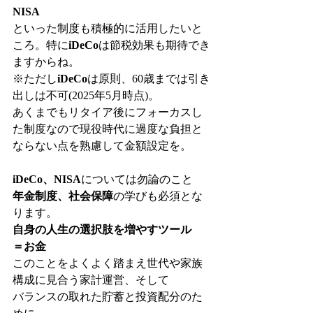
NISA
といった制度も積極的に活用したいと
ころ。特に
iDeCo
は節税効果も期待でき
ますからね。
※ただし
iDeCo
は原則、60歳までは引き
出しは不可(2025年5月時点)。
あくまでもリタイア後にフォーカスし
た制度なので現役時代に過度な負担と
ならない点を熟慮して金額設定を。
iDeCo、NISA
については勿論のこと
年金制度、社会保障
の学びも必須とな
ります。
自身の人生の選択肢を増やすツール
＝お金
このことをよくよく踏まえ世代や家族
構成に見合う家計運営、そして
バランスの取れた貯蓄と投資配分のた