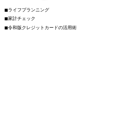
◼ライフプランニング
◼家計チェック
◼令和版クレジットカードの活用術
◼すぐ取り組める！サラリーマン世帯
で可能な節税対策
などなど、FP2級(AFP)技能士が承ります。
“専門家へのお金の相談”への苦手意識や心理的
ハードルを取り払っていただきたいと願ってい
ます。
「こんなこと質問しても大丈夫かな？」にお応
えします！
受講料