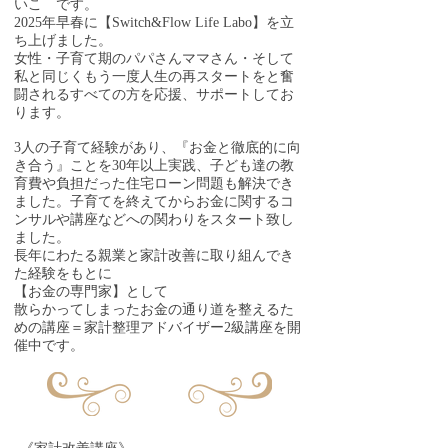
いこ です。
2025年早春に【Switch&Flow Life Labo】を立
ち上げました。
女性・子育て期のパパさんママさん・そして
私と同じくもう一度人生の再スタートをと奮
闘されるすべての方を応援、サポートしてお
ります。
3人の子育て経験があり、『お金と徹底的に向
き合う』ことを30年以上実践、子ども達の教
育費や負担だった住宅ローン問題も解決でき
ました。子育てを終えてからお金に関するコ
ンサルや講座などへの関わりをスタート致し
ました。
長年にわたる親業と家計改善に取り組んでき
た経験をもとに
【お金の専門家】として
散らかってしまったお金の通り道を整えるた
めの講座＝家計整理アドバイザー2級講座を開
催中です。